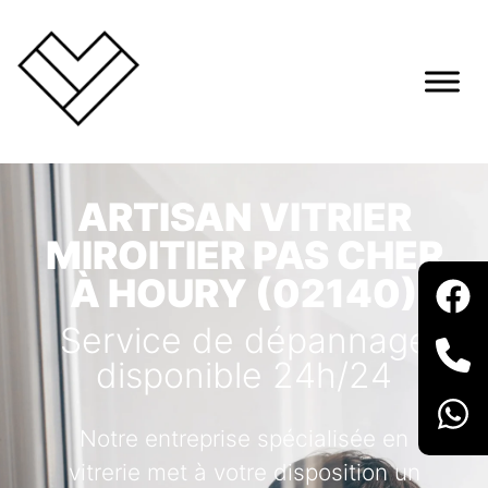
ARTISAN VITRIER
MIROITIER PAS CHER
À HOURY (02140)
Service de dépannage
disponible 24h/24
Notre entreprise spécialisée en
vitrerie met à votre disposition un