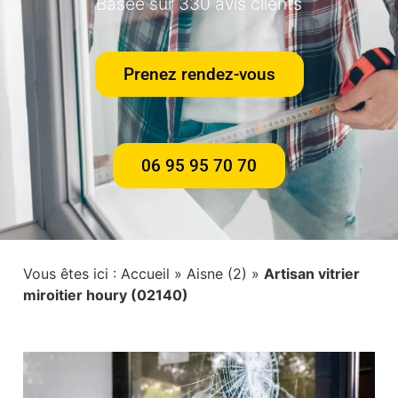
Basée sur 330 avis clients
Prenez rendez-vous
06 95 95 70 70
Vous êtes ici :
Accueil
»
Aisne (2)
»
Artisan vitrier
miroitier houry (02140)