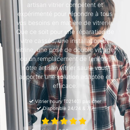
artisan vitrier compétent et
expérimenté pour répondre à tous
vos besoins en matière de vitrerie.
Que ce soit pour une réparation de
vitre cassée, une installation de
vitrine, une pose de double vitrage
ou un remplacement de fenêtre,
notre artisan vitrier saura vous
apporter une solution adaptée et
efficace.
Vitrier houry (02140) pas cher
Disponible 24/24 & 7/7