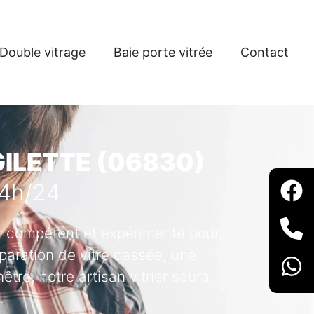
Double vitrage
Baie porte vitrée
Contact
GILETTE (06830)
24h/24
ier compétent et expérimenté pour
paration de vitre cassée, une
tre, notre artisan vitrier saura
.