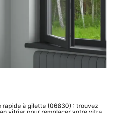
 rapide à gilette (06830) : trouvez
an vitrier pour remplacer votre vitre