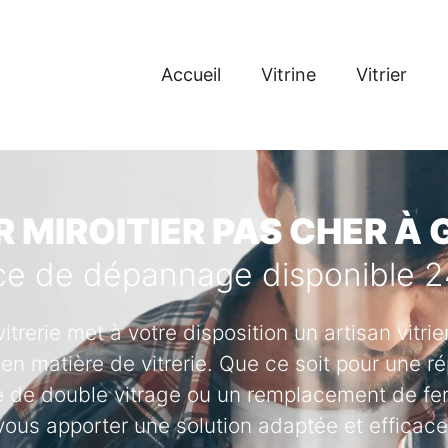
Accueil
Vitrine
Vitrier
R MIROITIER PAS CHER À 
ce de dépannage disponible 
vitrerie met à votre disposition un artisan vitr
en matière de vitrerie. Que ce soit pour une ré
se de double vitrage ou un remplacement de fenê
vous apporter une solution adaptée et efficace