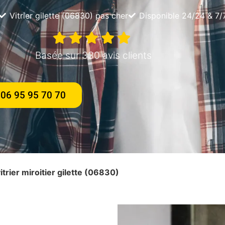
Vitrier gilette (06830) pas cher
Disponible 24/24 & 7/
Basée sur 330 avis clients
06 95 95 70 70
itrier miroitier gilette (06830)