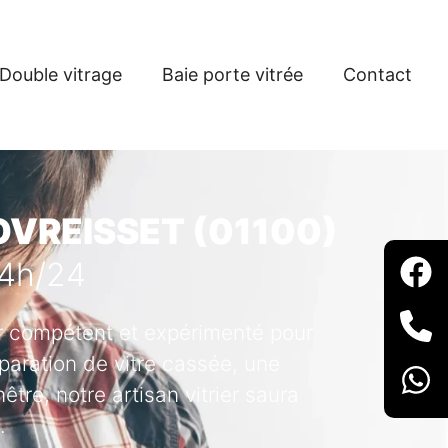
Double vitrage
Baie porte vitrée
Contact
OVREISSET (01100)
24h/24
ier compétent et expérimenté pour
paration de vitre cassée, une
tre, notre artisan vitrier saura
.