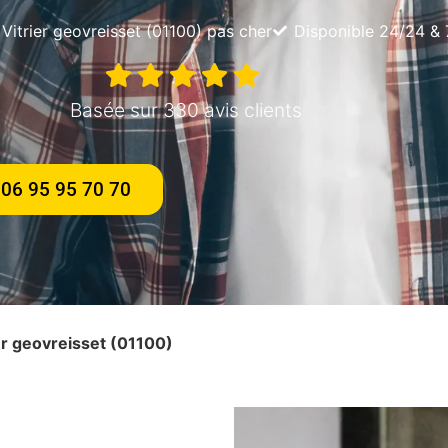
Vitrier geovreisset (01100) pas cher
Disponible 24/24 & 
Basée sur 330 avis clients
06 95 95 70 70
ier geovreisset (01100)