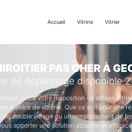
Accueil
Vitrine
Vitrier
MIROITIER PAS CHER À GE
ce de dépannage disponible 
vitrerie met à votre disposition un artisan vitr
en matière de vitrerie. Que ce soit pour une ré
se de double vitrage ou un remplacement de fenê
vous apporter une solution adaptée et efficace