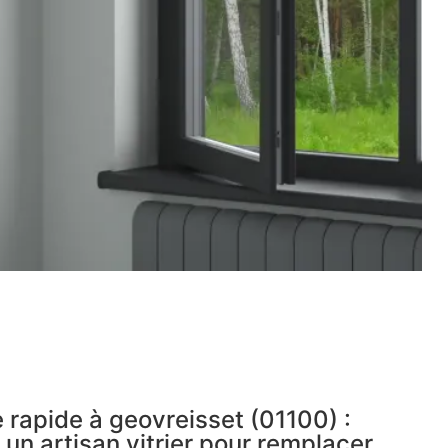
 rapide à geovreisset (01100) :
 un artisan vitrier pour remplacer