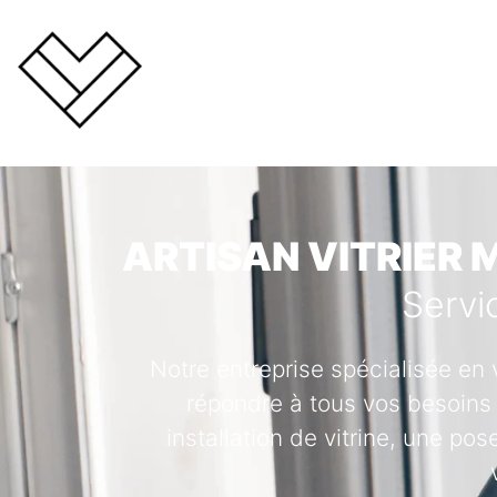
ARTISAN VITRIER 
Servi
Notre entreprise spécialisée en 
répondre à tous vos besoins 
installation de vitrine, une po