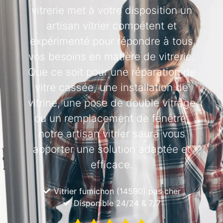
vitrerie met à votre disposition un
artisan vitrier compétent et
expérimenté pour répondre à tous
vos besoins en matière de vitrerie.
Que ce soit pour une réparation de
vitre cassée, une installation de
vitrine, une pose de double vitrage
ou un remplacement de fenêtre,
notre artisan vitrier saura vous
apporter une solution adaptée et
efficace.
Vitrier fumichon (14590) pas cher
Disponible 24/24 & 7/7