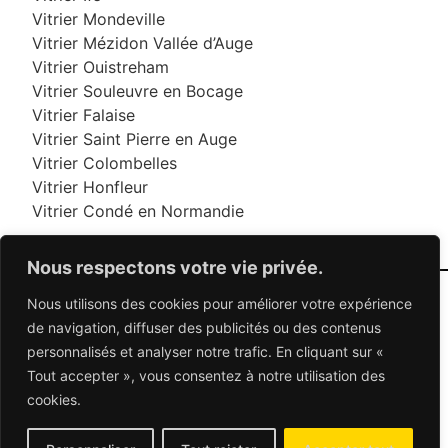
Vitrier Mondeville
Vitrier Mézidon Vallée d’Auge
Vitrier Ouistreham
Vitrier Souleuvre en Bocage
Vitrier Falaise
Vitrier Saint Pierre en Auge
Vitrier Colombelles
Vitrier Honfleur
Vitrier Condé en Normandie
Nous respectons votre vie privée.
Nous utilisons des cookies pour améliorer votre expérience
06 95 95 70 70
de navigation, diffuser des publicités ou des contenus
personnalisés et analyser notre trafic. En cliquant sur «
Tout accepter », vous consentez à notre utilisation des
© 2026 Dépannage Vitrier - Tous droits réservés
cookies.
Dépannage vitrerie en France : Des solutions
adaptées à vos besoins