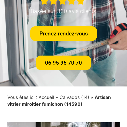
Basée sur 330 avis clients
Prenez rendez-vous
06 95 95 70 70
Vous êtes ici :
Accueil
»
Calvados (14)
»
Artisan
vitrier miroitier fumichon (14590)