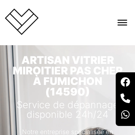
ARTISAN VITRIER
MIROITIER PAS CHER
À FUMICHON
(14590)
Service de dépannage
disponible 24h/24
Notre entreprise spécialisée en