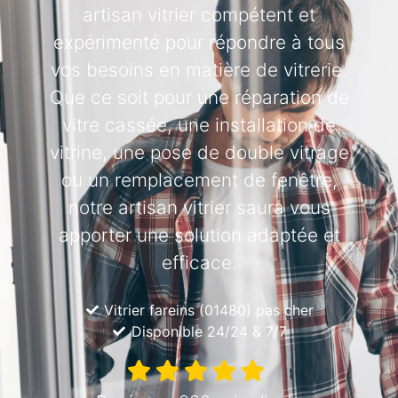
artisan vitrier compétent et
expérimenté pour répondre à tous
vos besoins en matière de vitrerie.
Que ce soit pour une réparation de
vitre cassée, une installation de
vitrine, une pose de double vitrage
ou un remplacement de fenêtre,
notre artisan vitrier saura vous
apporter une solution adaptée et
efficace.
Vitrier fareins (01480) pas cher
Disponible 24/24 & 7/7