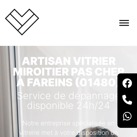
ARTISAN VITRIER
MIROITIER PAS CHER
À FAREINS (01480)
Service de dépannage
disponible 24h/24
Notre entreprise spécialisée en
vitrerie met à votre disposition un