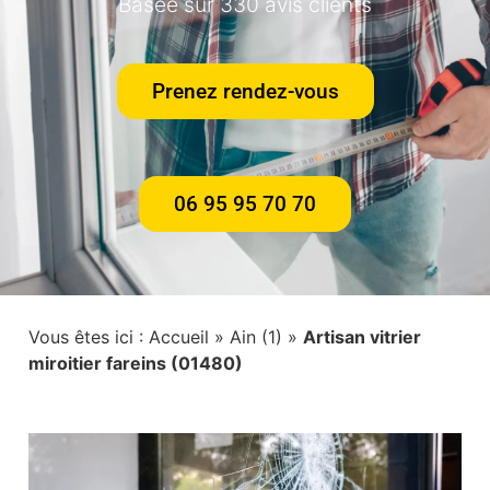
Basée sur 330 avis clients
Prenez rendez-vous
06 95 95 70 70
Vous êtes ici :
Accueil
»
Ain (1)
»
Artisan vitrier
miroitier fareins (01480)