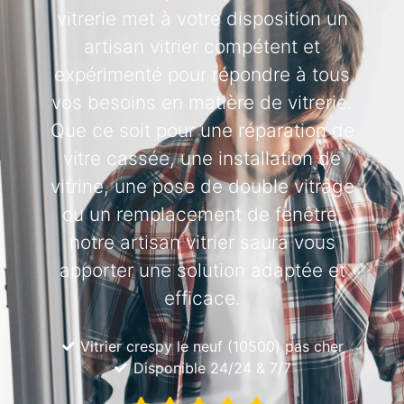
vitrerie met à votre disposition un
artisan vitrier compétent et
expérimenté pour répondre à tous
vos besoins en matière de vitrerie.
Que ce soit pour une réparation de
vitre cassée, une installation de
vitrine, une pose de double vitrage
ou un remplacement de fenêtre,
notre artisan vitrier saura vous
apporter une solution adaptée et
efficace.
Vitrier crespy le neuf (10500) pas cher
Disponible 24/24 & 7/7