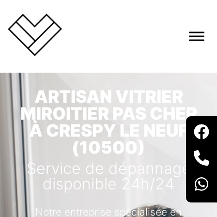
ARTISAN VITRIER
MIROITIER PAS CHER
À CRESPY LE NEUF
(10500)
Service de dépannage
disponible 24h/24
Notre entreprise spécialisée en