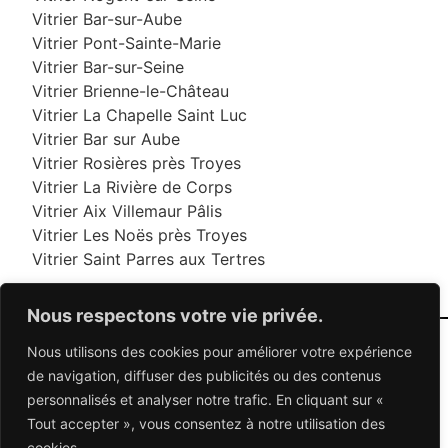
Vitrier Bar-sur-Aube
Vitrier Pont-Sainte-Marie
Vitrier Bar-sur-Seine
Vitrier Brienne-le-Château
Vitrier La Chapelle Saint Luc
Vitrier Bar sur Aube
Vitrier Rosières près Troyes
Vitrier La Rivière de Corps
Vitrier Aix Villemaur Pâlis
Vitrier Les Noës près Troyes
Vitrier Saint Parres aux Tertres
Nous respectons votre vie privée.
Nous utilisons des cookies pour améliorer votre expérience
06 95 95 70 70
de navigation, diffuser des publicités ou des contenus
personnalisés et analyser notre trafic. En cliquant sur «
Tout accepter », vous consentez à notre utilisation des
© 2026 Dépannage Vitrier - Tous droits réservés
cookies.