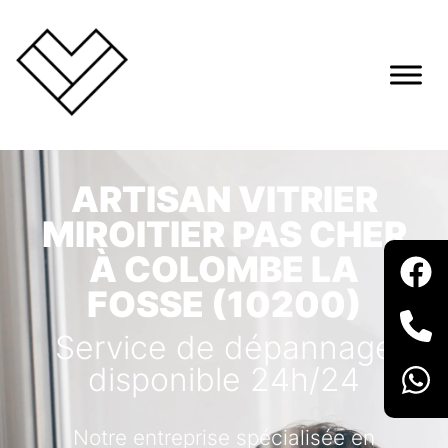
ARTISAN VITRIER
MIROITIER PAS CHER
À COLOMBE LA
FOSSE (10200)
Service de dépannage
disponible 24h/24
Notre entreprise spécialisée en