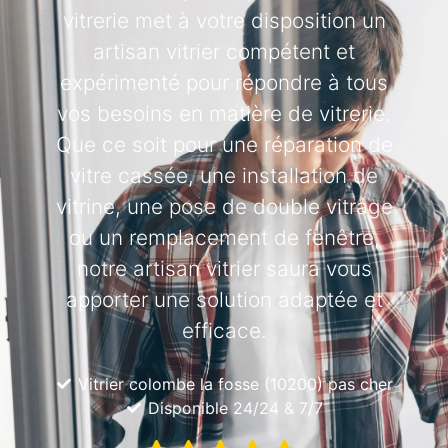
vitrerie met à votre disposition un
artisan vitrier compétent et
expérimenté pour répondre à tous
vos besoins en matière de vitrerie.
Que ce soit pour une réparation de
vitre cassée, une installation de
vitrine, une pose de double vitrage
ou un remplacement de fenêtre,
notre artisan vitrier saura vous
apporter une solution adaptée et
efficace.
Vitrier colombe la fosse (10200) pas cher
Disponible 24/24 & 7/7