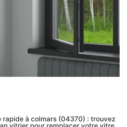
 rapide à colmars (04370) : trouvez
an vitrier pour remplacer votre vitre