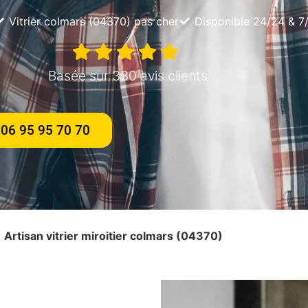
Vitrier colmars (04370) pas cher
Disponible 24/24 & 7
Basée sur 330 avis clients
06 95 95 70 70
»
Artisan vitrier miroitier colmars (04370)