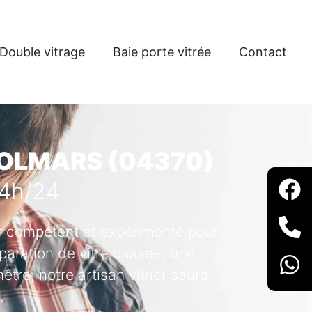
Double vitrage
Baie porte vitrée
Contact
 COLMARS (04370)
24h/24
ier compétent et expérimenté pour
paration de vitre cassée, une
tre, notre artisan vitrier saura
.