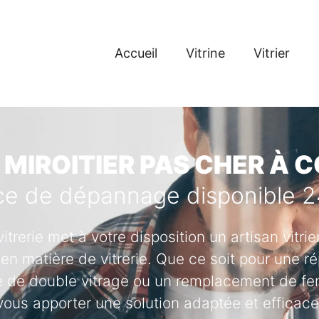
Accueil
Vitrine
Vitrier
 MIROITIER PAS CHER À
ce de dépannage disponible 
vitrerie met à votre disposition un artisan vitr
en matière de vitrerie. Que ce soit pour une ré
se de double vitrage ou un remplacement de fenê
vous apporter une solution adaptée et efficace