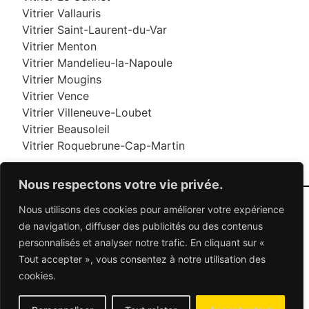
Vitrier Vallauris
Vitrier Saint-Laurent-du-Var
Vitrier Menton
Vitrier Mandelieu-la-Napoule
Vitrier Mougins
Vitrier Vence
Vitrier Villeneuve-Loubet
Vitrier Beausoleil
Vitrier Roquebrune-Cap-Martin
Nous respectons votre vie privée.
Nous utilisons des cookies pour améliorer votre expérience
06 95 95 70 70
de navigation, diffuser des publicités ou des contenus
personnalisés et analyser notre trafic. En cliquant sur «
Tout accepter », vous consentez à notre utilisation des
© 2026 Dépannage Vitrier - Tous droits réservés
cookies.
Dépannage vitrerie en France : Des solutions
adaptées à vos besoins