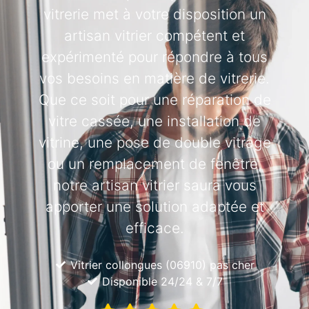
vitrerie met à votre disposition un
artisan vitrier compétent et
expérimenté pour répondre à tous
vos besoins en matière de vitrerie.
Que ce soit pour une réparation de
vitre cassée, une installation de
vitrine, une pose de double vitrage
ou un remplacement de fenêtre,
notre artisan vitrier saura vous
apporter une solution adaptée et
efficace.
Vitrier collongues (06910) pas cher
Disponible 24/24 & 7/7