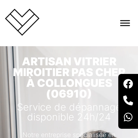
ARTISAN VITRIER
MIROITIER PAS CHER
À COLLONGUES
(06910)
Service de dépannage
disponible 24h/24
Notre entreprise spécialisée en