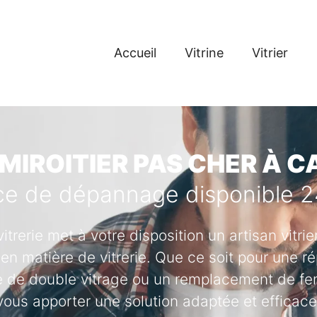
Accueil
Vitrine
Vitrier
 MIROITIER PAS CHER À 
ce de dépannage disponible 
vitrerie met à votre disposition un artisan vitr
en matière de vitrerie. Que ce soit pour une ré
se de double vitrage ou un remplacement de fenê
vous apporter une solution adaptée et efficace