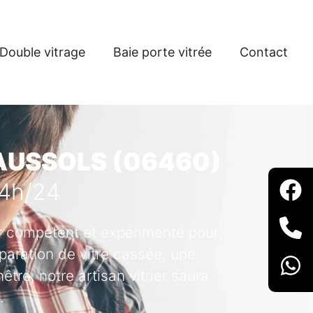
Double vitrage
Baie porte vitrée
Contact
CAUSSOLS (06460)
24h/24
ier compétent et expérimenté pour
paration de vitre cassée, une
tre, notre artisan vitrier saura
.