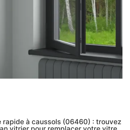
 rapide à caussols (06460) : trouvez
an vitrier pour remplacer votre vitre