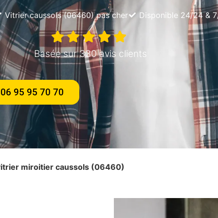
Vitrier caussols (06460) pas cher
Disponible 24/24 & 7
Basée sur 330 avis clients
06 95 95 70 70
vitrier miroitier caussols (06460)