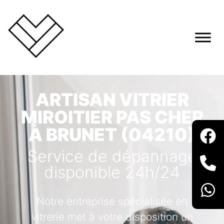
ARTISAN VITRIER
MIROITIER PAS CHER
À BRUNET (04210)
Service de dépannage
disponible 24h/24
Notre entreprise spécialisée en
vitrerie met à votre disposition un