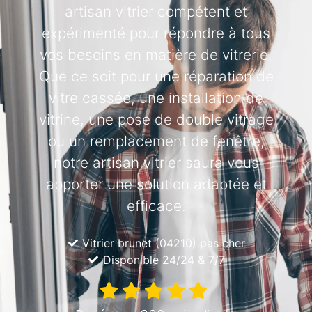
artisan vitrier compétent et
expérimenté pour répondre à tous
vos besoins en matière de vitrerie.
Que ce soit pour une réparation de
vitre cassée, une installation de
vitrine, une pose de double vitrage
ou un remplacement de fenêtre,
notre artisan vitrier saura vous
apporter une solution adaptée et
efficace.
Vitrier brunet (04210) pas cher
Disponible 24/24 & 7/7