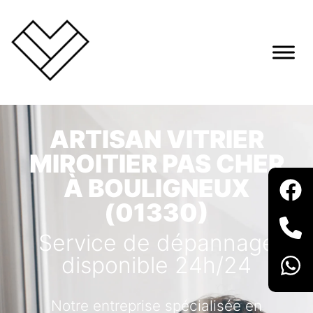
ARTISAN VITRIER
MIROITIER PAS CHER
À BOULIGNEUX
(01330)
Service de dépannage
disponible 24h/24
Notre entreprise spécialisée en