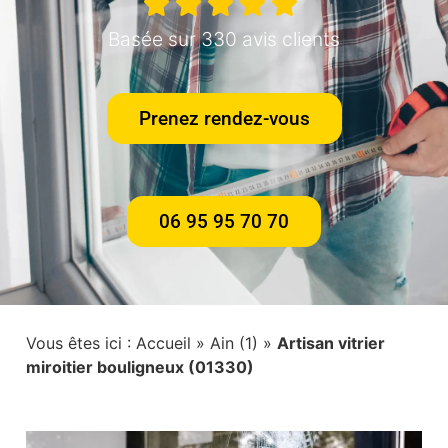
Basée sur 330 avis clients
Prenez rendez-vous
06 95 95 70 70
Vous êtes ici :
Accueil
»
Ain (1)
»
Artisan vitrier
miroitier bouligneux (01330)