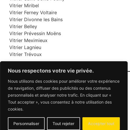
Vitrier Miribel
Vitrier Ferney Voltaire
Vitrier Divonne les Bains
Vitrier Belley
Vitrier Prévessin Moëns
Vitrier Meximieux
Vitrier Lagnieu
Vitrier Trévoux
Nous respectons votre vie privée.
Nous utilisons des cookies pour améliorer votre expérience
06 95 95 70 70
de navigation, diffuser des publicités ou des contenus
personnalisés et analyser notre trafic. En cliquant sur «
Tout accepter », vous consentez à notre utilisation des
© 2026 Dépannage Vitrier - Tous droits réservés
cookies.
Dépannage vitrerie en France : Des solutions
adaptées à vos besoins
Mentions Légales
-
Contactez-nous
Personnaliser
Tout rejeter
Accepter tout