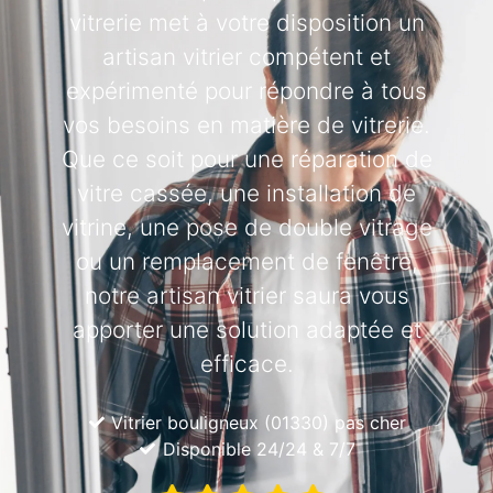
vitrerie met à votre disposition un
artisan vitrier compétent et
expérimenté pour répondre à tous
vos besoins en matière de vitrerie.
Que ce soit pour une réparation de
vitre cassée, une installation de
vitrine, une pose de double vitrage
ou un remplacement de fenêtre,
notre artisan vitrier saura vous
apporter une solution adaptée et
efficace.
Vitrier bouligneux (01330) pas cher
Disponible 24/24 & 7/7