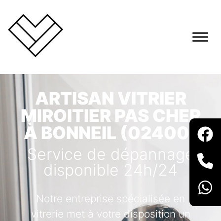
ARTISAN VITRIER
MIROITIER PAS CHER
À BONNEIL (02400)
Service de dépannage
disponible 24h/24
Notre entreprise spécialisée en
vitrerie met à votre disposition un