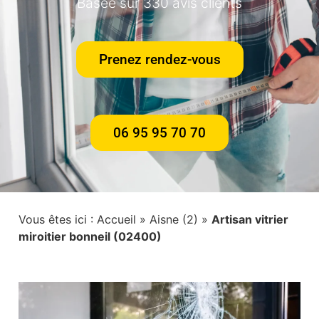
Basée sur 330 avis clients
Prenez rendez-vous
06 95 95 70 70
Vous êtes ici :
Accueil
»
Aisne (2)
»
Artisan vitrier
miroitier bonneil (02400)