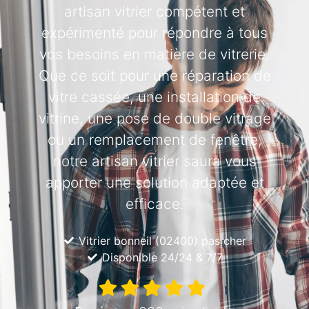
artisan vitrier compétent et
expérimenté pour répondre à tous
vos besoins en matière de vitrerie.
Que ce soit pour une réparation de
vitre cassée, une installation de
vitrine, une pose de double vitrage
ou un remplacement de fenêtre,
notre artisan vitrier saura vous
apporter une solution adaptée et
efficace.
Vitrier bonneil (02400) pas cher
Disponible 24/24 & 7/7