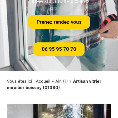
Basée sur 330 avis clients
Prenez rendez-vous
06 95 95 70 70
Vous êtes ici :
Accueil
»
Ain (1)
»
Artisan vitrier
miroitier boissey (01380)