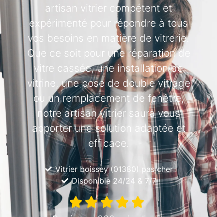
artisan vitrier compétent et
expérimenté pour répondre à tous
vos besoins en matière de vitrerie.
Que ce soit pour une réparation de
vitre cassée, une installation de
vitrine, une pose de double vitrage
ou un remplacement de fenêtre,
notre artisan vitrier saura vous
apporter une solution adaptée et
efficace.
Vitrier boissey (01380) pas cher
Disponible 24/24 & 7/7