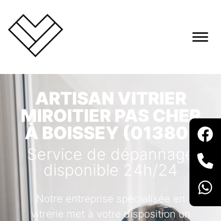
ARTISAN VITRIER
MIROITIER PAS CHER
À BOISSEY (01380)
Service de dépannage
disponible 24h/24
Notre entreprise spécialisée en
vitrerie met à votre disposition un