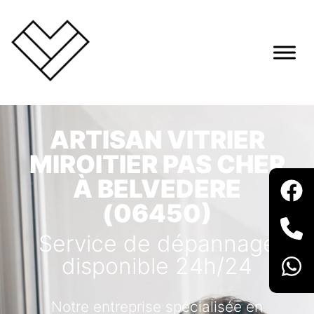
ARTISAN VITRIER
MIROITIER PAS CHER
À BELVEDERE
(06450)
Service de dépannage
disponible 24h/24
Notre entreprise spécialisée en