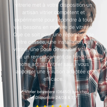
vitrerie met à votre disposition un
artisan vitrier compétent et
expérimenté pour répondre à tous
vos besoins en matière de vitrerie.
Que ce soit pour une réparation de
vitre cassée, une installation de
vitrine, une pose de double vitrage
ou un remplacement de fenêtre,
notre artisan vitrier saura vous
apporter une solution adaptée et
efficace.
Vitrier belvedere (06450) pas cher
Disponible 24/24 & 7/7