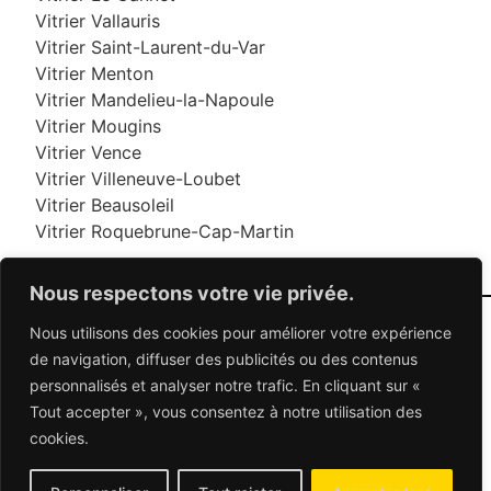
Vitrier Vallauris
Vitrier Saint-Laurent-du-Var
Vitrier Menton
Vitrier Mandelieu-la-Napoule
Vitrier Mougins
Vitrier Vence
Vitrier Villeneuve-Loubet
Vitrier Beausoleil
Vitrier Roquebrune-Cap-Martin
Nous respectons votre vie privée.
Nous utilisons des cookies pour améliorer votre expérience
06 95 95 70 70
de navigation, diffuser des publicités ou des contenus
personnalisés et analyser notre trafic. En cliquant sur «
Tout accepter », vous consentez à notre utilisation des
© 2026 Dépannage Vitrier - Tous droits réservés
cookies.
Dépannage vitrerie en France : Des solutions
adaptées à vos besoins