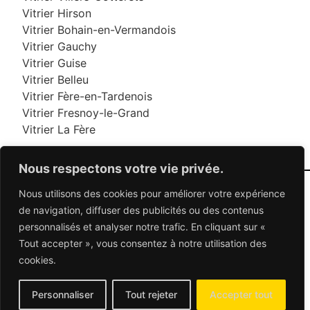
Vitrier Hirson
Vitrier Bohain-en-Vermandois
Vitrier Gauchy
Vitrier Guise
Vitrier Belleu
Vitrier Fère-en-Tardenois
Vitrier Fresnoy-le-Grand
Vitrier La Fère
Nous respectons votre vie privée.
Nous utilisons des cookies pour améliorer votre expérience
06 95 95 70 70
de navigation, diffuser des publicités ou des contenus
personnalisés et analyser notre trafic. En cliquant sur «
Tout accepter », vous consentez à notre utilisation des
© 2026 Dépannage Vitrier - Tous droits réservés
cookies.
Dépannage vitrerie en France : Des solutions
adaptées à vos besoins
Mentions Légales
-
Contactez-nous
Personnaliser
Tout rejeter
Accepter tout