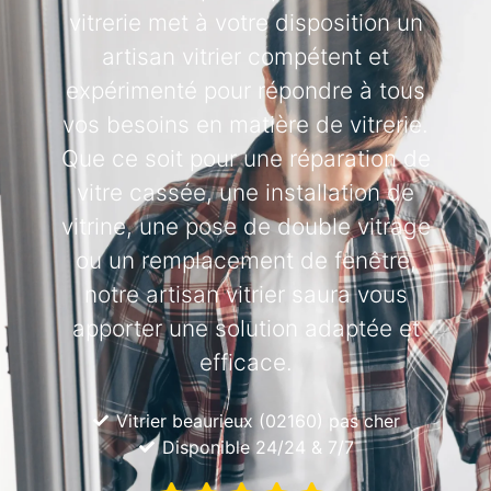
vitrerie met à votre disposition un
artisan vitrier compétent et
expérimenté pour répondre à tous
vos besoins en matière de vitrerie.
Que ce soit pour une réparation de
vitre cassée, une installation de
vitrine, une pose de double vitrage
ou un remplacement de fenêtre,
notre artisan vitrier saura vous
apporter une solution adaptée et
efficace.
Vitrier beaurieux (02160) pas cher
Disponible 24/24 & 7/7