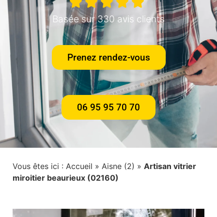
Basée sur 330 avis clients
Prenez rendez-vous
06 95 95 70 70
Vous êtes ici :
Accueil
»
Aisne (2)
»
Artisan vitrier
miroitier beaurieux (02160)