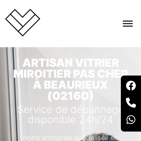
ARTISAN VITRIER
MIROITIER PAS CHER
À BEAURIEUX
(02160)
Service de dépannage
disponible 24h/24
Notre entreprise spécialisée en