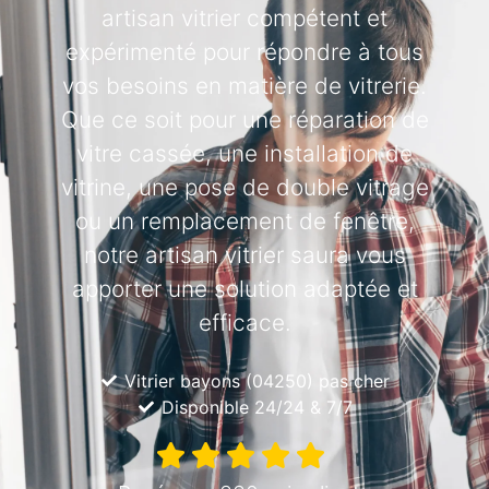
artisan vitrier compétent et
expérimenté pour répondre à tous
vos besoins en matière de vitrerie.
Que ce soit pour une réparation de
vitre cassée, une installation de
vitrine, une pose de double vitrage
ou un remplacement de fenêtre,
notre artisan vitrier saura vous
apporter une solution adaptée et
efficace.
Vitrier bayons (04250) pas cher
Disponible 24/24 & 7/7