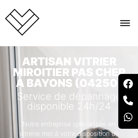
ARTISAN VITRIER
MIROITIER PAS CHER
À BAYONS (04250)
Service de dépannage
disponible 24h/24
Notre entreprise spécialisée en
vitrerie met à votre disposition un