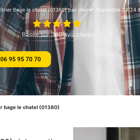
itrier bage le chatel (01380) pas cher
Disponible 24/24 
Basée sur 330 avis clients
06 95 95 70 70
ier bage le chatel (01380)