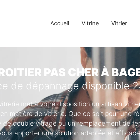
Accueil
Vitrine
Vitrier
ROITIER PAS CHER À BAG
ce de dépannage disponible 
vitrerie met à votre disposition un artisan vitr
en matière de vitrerie. Que ce soit pour une ré
se de double vitrage ou un remplacement de fenê
vous apporter une solution adaptée et efficace