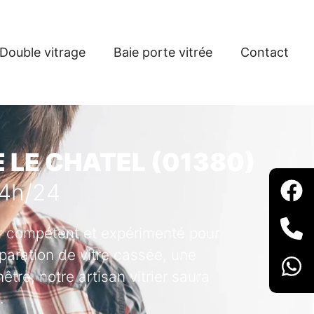
Double vitrage
Baie porte vitrée
Contact
E LE CHATEL (01380)
24h/24
ier compétent et expérimenté pour
paration de vitre cassée, une
tre, notre artisan vitrier saura
.