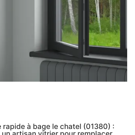
 rapide à bage le chatel (01380) :
 un artisan vitrier pour remplacer