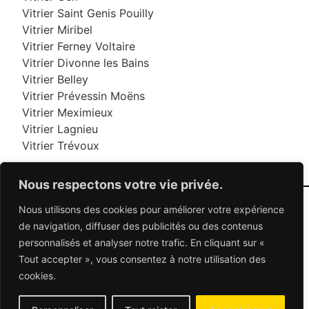
Vitrier Saint Genis Pouilly
Vitrier Miribel
Vitrier Ferney Voltaire
Vitrier Divonne les Bains
Vitrier Belley
Vitrier Prévessin Moëns
Vitrier Meximieux
Vitrier Lagnieu
Vitrier Trévoux
Nous respectons votre vie privée.
Nous utilisons des cookies pour améliorer votre expérience
06 95 95 70 70
de navigation, diffuser des publicités ou des contenus
personnalisés et analyser notre trafic. En cliquant sur «
Tout accepter », vous consentez à notre utilisation des
© 2026 Dépannage Vitrier - Tous droits réservés
cookies.
Dépannage vitrerie en France : Des solutions
adaptées à vos besoins