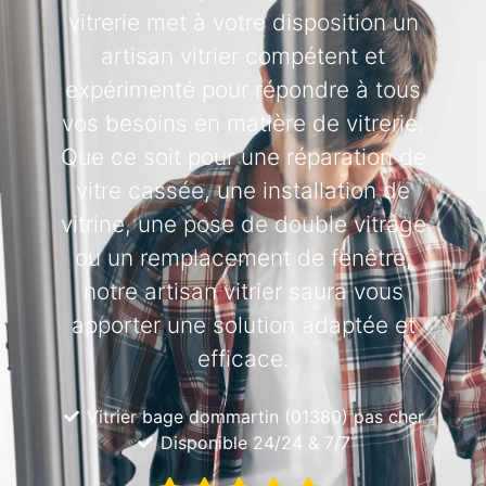
vitrerie met à votre disposition un
artisan vitrier compétent et
expérimenté pour répondre à tous
vos besoins en matière de vitrerie.
Que ce soit pour une réparation de
vitre cassée, une installation de
vitrine, une pose de double vitrage
ou un remplacement de fenêtre,
notre artisan vitrier saura vous
apporter une solution adaptée et
efficace.
Vitrier bage dommartin (01380) pas cher
Disponible 24/24 & 7/7