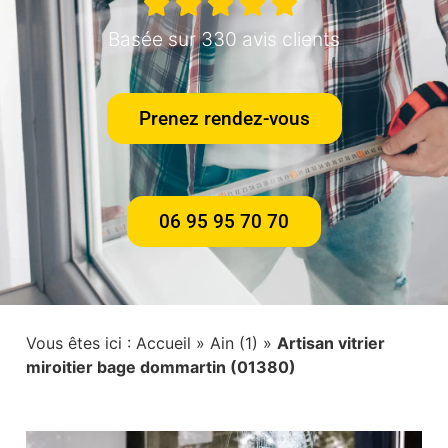
Basée sur 330 avis clients
Prenez rendez-vous
06 95 95 70 70
Vous êtes ici :
Accueil
»
Ain (1)
»
Artisan vitrier
miroitier bage dommartin (01380)