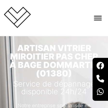
ARTISAN VITRIER
MIROITIER PAS CHER
À BAGE DOMMARTIN
(01380)
Service de dépannage
disponible 24h/24
Notre entreprise spécialisée en