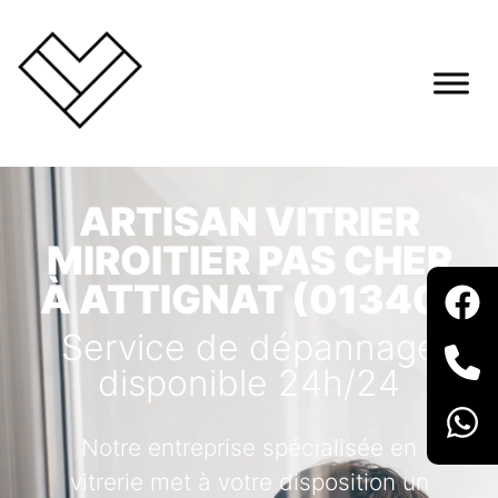
ARTISAN VITRIER
MIROITIER PAS CHER
À ATTIGNAT (01340)
Service de dépannage
disponible 24h/24
Notre entreprise spécialisée en
vitrerie met à votre disposition un