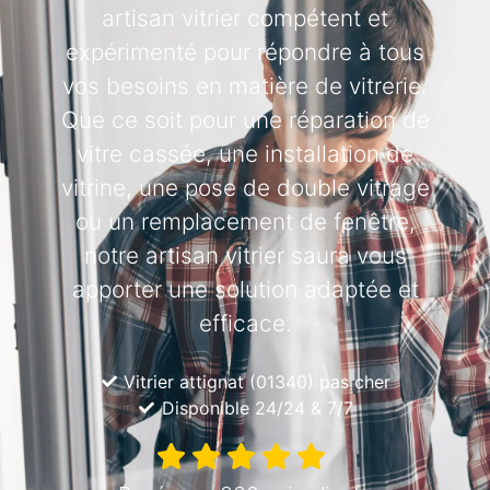
artisan vitrier compétent et
expérimenté pour répondre à tous
vos besoins en matière de vitrerie.
Que ce soit pour une réparation de
vitre cassée, une installation de
vitrine, une pose de double vitrage
ou un remplacement de fenêtre,
notre artisan vitrier saura vous
apporter une solution adaptée et
efficace.
Vitrier attignat (01340) pas cher
Disponible 24/24 & 7/7