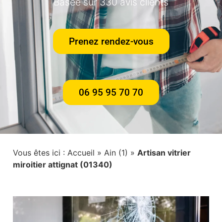
Basée sur 330 avis clients
Prenez rendez-vous
06 95 95 70 70
Vous êtes ici :
Accueil
»
Ain (1)
»
Artisan vitrier
miroitier attignat (01340)