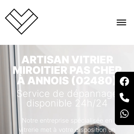
ARTISAN VITRIER
MIROITIER PAS CHER
À ANNOIS (02480)
Service de dépannage
disponible 24h/24
Notre entreprise spécialisée en
vitrerie met à votre disposition un