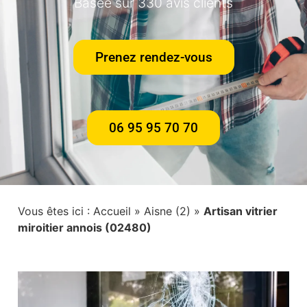
Basée sur 330 avis clients
Prenez rendez-vous
06 95 95 70 70
Vous êtes ici :
Accueil
»
Aisne (2)
»
Artisan vitrier
miroitier annois (02480)