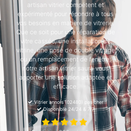
artisan vitrier compétent et
expérimenté pour répondre à tous
vos besoins en matière de vitrerie.
Que ce soit pour une réparation de
vitre cassée, une installation de
vitrine, une pose de double vitrage
ou un remplacement de fenêtre,
notre artisan vitrier saura vous
apporter une solution adaptée et
efficace.
Vitrier annois (02480) pas cher
Disponible 24/24 & 7/7