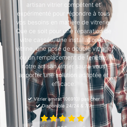
artisan vitrier compétent et
expérimenté pour répondre à tous
vos besoins en matière de vitrerie.
Que ce soit pour une réparation de
vitre cassée, une installation de
vitrine, une pose de double vitrage
ou un remplacement de fenêtre,
notre artisan vitrier saura vous
apporter une solution adaptée et
efficace.
Vitrier amirat (06910) pas cher
Disponible 24/24 & 7/7