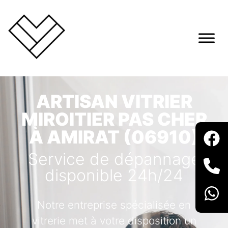
ARTISAN VITRIER
MIROITIER PAS CHER
À AMIRAT (06910)
Service de dépannage
disponible 24h/24
Notre entreprise spécialisée en
vitrerie met à votre disposition un